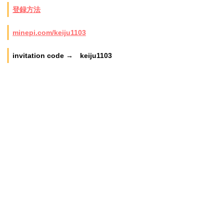
登録方法
minepi.com/keiju1103
invitation code → keiju1103