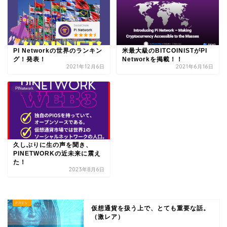
PI Networkの世界のランキン
米最大級のBITCOINISTがPI
グ！発表！
Networkを掲載！！
2021年12月6日
2021年6月16日
PINetwork
久しぶりに生の声を聞き、
PINETWORKの近未来に震え
た！
2023年8月6日
仮想通貨を扱う上で、とても重要な話。
（激レア）